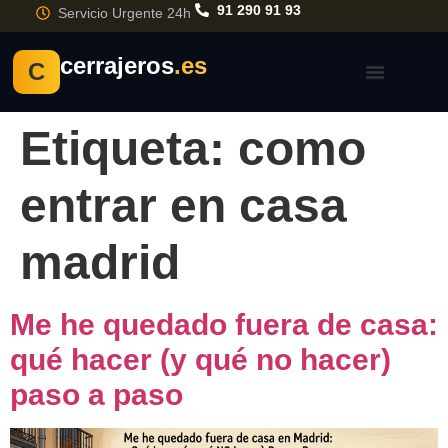
91 290 91 93
Servicio Urgente 24h
cerrajeros
.es
C
Etiqueta:
como
entrar en casa
madrid
Me he quedado fuera de casa:
qué hacer (y qué no hacer)
paso a paso