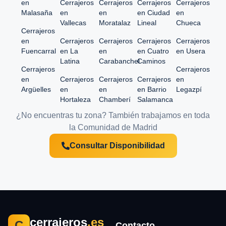
en
Cerrajeros
Cerrajeros
Cerrajeros
Cerrajeros
Malasaña
en
en
en Ciudad
en
Vallecas
Moratalaz
Lineal
Chueca
Cerrajeros
en
Cerrajeros
Cerrajeros
Cerrajeros
Cerrajeros
Fuencarral
en La
en
en Cuatro
en Usera
Latina
Carabanchel
Caminos
Cerrajeros
Cerrajeros
en
Cerrajeros
Cerrajeros
Cerrajeros
en
Argüelles
en
en
en Barrio
Legazpí
Hortaleza
Chamberí
Salamanca
¿No encuentras tu zona? También trabajamos en toda
la Comunidad de Madrid
Consultar Disponibilidad
cerrajeros
.es
C
Contacto