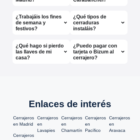
¿Trabajáis los fines
¿Qué tipos de
de semana y
cerraduras
festivos?
instaláis?
¿Qué hago si pierdo
¿Puedo pagar con
las llaves de mi
tarjeta o Bizum al
casa?
cerrajero?
Enlaces de interés
Cerrajeros
Cerrajeros
Cerrajeros
Cerrajeros
Cerrajeros
en Madrid
en
en
en
en
Lavapies
Chamartín
Pacífico
Aravaca
Cerrajeros