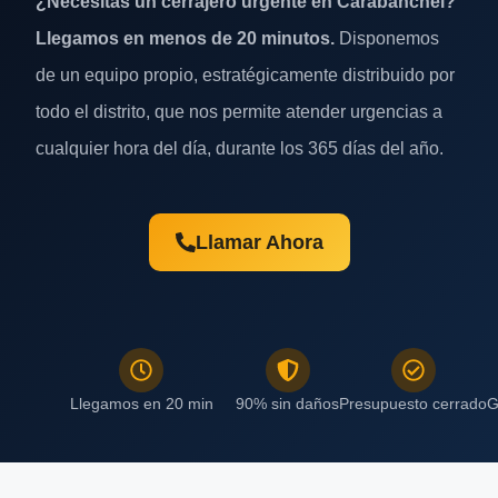
¿Necesitas un cerrajero urgente en Carabanchel?
Llegamos en menos de 20 minutos.
Disponemos
de un equipo propio, estratégicamente distribuido por
todo el distrito, que nos permite atender urgencias a
cualquier hora del día, durante los 365 días del año.
Llamar Ahora
Llegamos en 20 min
90% sin daños
Presupuesto cerrado
G