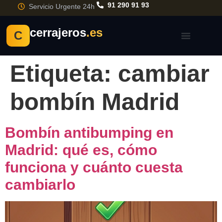
91 290 91 93
Servicio Urgente 24h
cerrajeros
.es
C
Etiqueta:
cambiar
bombín Madrid
Bombín antibumping en
Madrid: qué es, cómo
funciona y cuánto cuesta
cambiarlo