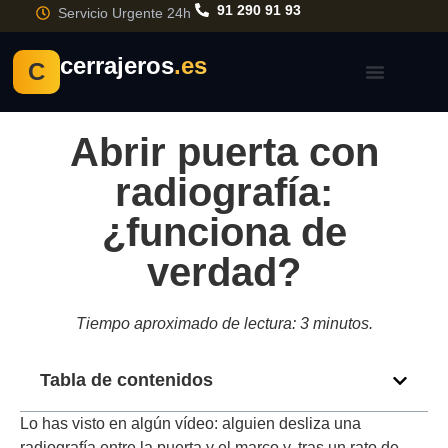
91 290 91 93
Servicio Urgente 24h
cerrajeros
.es
C
Abrir puerta con
radiografía:
¿funciona de
verdad?
Tiempo aproximado de lectura: 3 minutos.
Tabla de contenidos
Lo has visto en algún vídeo: alguien desliza una
radiografía entre la puerta y el marco y, tras un rato de